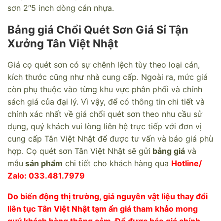
sơn 2″5 inch dòng cán nhựa.
Bảng giá Chổi Quét Sơn
Giá Sỉ Tận
Xưởng Tân Việt Nhật
Giá cọ quét sơn có sự chênh lệch tùy theo loại cán,
kích thước cũng như nhà cung cấp. Ngoài ra, mức giá
còn phụ thuộc vào từng khu vực phân phối và chính
sách giá của đại lý. Vì vậy, để có thông tin chi tiết và
chính xác nhất về giá chổi quét sơn theo nhu cầu sử
dụng, quý khách vui lòng liên hệ trực tiếp với đơn vị
cung cấp Tân Việt Nhật để được tư vấn và báo giá phù
hợp. Cọ quét sơn Tân Việt Nhật sẽ gửi
bảng giá
và
mẫu
sản phẩm
chi tiết cho khách hàng qua
Hotline/
Zalo: 033.481.7979
Do biến động thị trường, giá nguyên vật liệu thay đổi
liên tục Tân Việt Nhật tạm ẩn giá tham khảo mong
quý khách hàng thông cảm. Để được báo giá chính