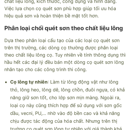
chất liệu lông, kích thước, công dụng và hình dáng.
Việc lựa chọn cọ quét sơn phù hợp giúp tối ưu hóa
hiệu quả sơn và hoàn thiện bề mặt tốt hơn.
Phân loại chổi quét sơn theo chất liệu lông
Dựa theo phân loại cấu tạo của các loại cọ quét sơn
trên thị trường, các dòng cọ thường được phân loại
theo chất liệu lông cọ. Tuy nhiên về tính thông dụng thì
hầu hết các đại lý đều bán một dòng cọ quét sơn lông
nhân tạo cho các công trình thi công.
Cọ lông tự nhiên
: Làm từ lông động vật như
l
ông
thỏ, lông heo, lông dê, lông chồn, đuôi ngựa,
có khả
năng giữ sơn tốt, cho lớp sơn mịn màng. Ngoài ra,
loại cọ này cũng thích hợp để sử dụng với sơn gốc
dầu, vecni, PU,… nhờ vào độ bền cao và khả năng
chịu được tác động của hóa chất. Nhưng trên thị
trường cọ quét sơn lông tự nhiên với giá thành khá