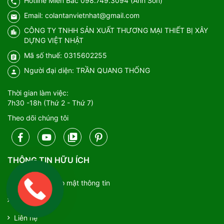
Hotline Miền Bắc 098.749.3094 (Anh Sơn)
Email: colantanvietnhat@gmail.com
CÔNG TY TNHH SẢN XUẤT THƯƠNG MẠI THIẾT BỊ XÂY
DỰNG VIỆT NHẬT
Mã số thuế: 0315602255
Người đại diện: TRẦN QUANG THỐNG
Thời gian làm việc:
7h30 -18h (Thứ 2 - Thứ 7)
Theo dõi chúng tôi
THÔNG TIN HỮU ÍCH
Chính sách bảo mật thông tin
Giới thiệu
Liên hệ