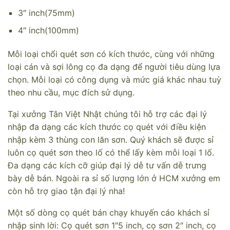
3″ inch(75mm)
4″ inch(100mm)
Mỗi loại chổi quét sơn có kích thước, cùng với những
loại cán và sợi lông cọ đa dạng để người tiêu dùng lựa
chọn. Mỗi loại có công dụng và mức giá khác nhau tuỳ
theo nhu cầu, mục đích sử dụng.
Tại xưởng Tân Việt Nhật chúng tôi hỗ trợ các đại lý
nhập đa dạng các kích thước cọ quét với điều kiện
nhập kèm 3 thùng con lăn sơn. Quý khách sẽ được sỉ
luôn cọ quét sơn theo lố có thể lấy kèm mỗi loại 1 lố.
Đa dạng các kích cỡ giúp đại lý dễ tư vấn dễ trưng
bày dễ bán. Ngoài ra sỉ số lượng lớn ở HCM xưởng em
còn hỗ trợ giao tận đại lý nha!
Một số dòng cọ quét bán chạy khuyến cáo khách sỉ
nhập sinh lời: Cọ quét sơn 1″5 inch, cọ sơn 2″ inch, cọ