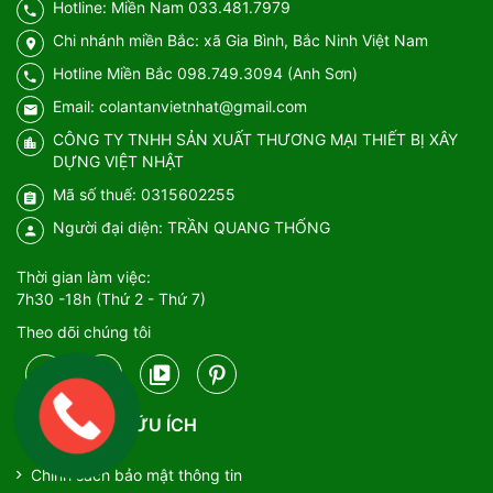
Hotline: Miền Nam 033.481.7979
Chi nhánh miền Bắc: xã Gia Bình, Bắc Ninh Việt Nam
Hotline Miền Bắc 098.749.3094 (Anh Sơn)
Email: colantanvietnhat@gmail.com
CÔNG TY TNHH SẢN XUẤT THƯƠNG MẠI THIẾT BỊ XÂY
DỰNG VIỆT NHẬT
Mã số thuế: 0315602255
Người đại diện: TRẦN QUANG THỐNG
Thời gian làm việc:
7h30 -18h (Thứ 2 - Thứ 7)
Theo dõi chúng tôi
THÔNG TIN HỮU ÍCH
Chính sách bảo mật thông tin