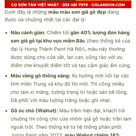
Dưới đây là những
mẫu màu sơn giả gỗ đẹp
đang
được ưa chuộng nhất tại các đại lý:
Nâu cánh gián:
Chiếm tới
gần 40% lượng đơn hàng
sơn giả gỗ tại khu vực miền Bắc
(theo thống kê của
đại lý Hưng Thành Paint Hà Nội), màu này thường
được dùng cho cửa sắt, lan can, cổng rào với ưu
điểm che khuyết điểm tốt và tạo cảm giác ấm cúng.
Màu vàng gỗ thông sáng:
Xu hướng mới nổi tại các
tỉnh miền Trung và khu đô thị mới. Thi công nhiều
cho lam xi măng, tường trang trí hoặc sàn bê tông.
Dễ phối với màu tường trắng hoặc ghi nhạt.
Gỗ óc chó (Walnut):
Màu trầm hiện đại, khách trẻ
chuộng thi công cho cửa nhôm giả gỗ hoặc trần lam
ngoài trời. Theo thống kê từ hệ thống phân phối
Joton Paint năm 2023,
màu Walnut chiếm 18%