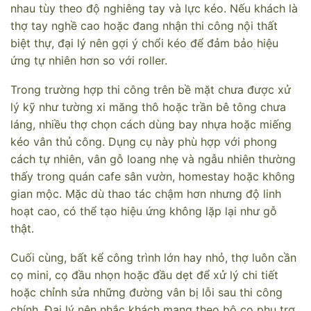
nhau tùy theo độ nghiêng tay và lực kéo. Nếu khách là
thợ tay nghề cao hoặc đang nhận thi công nội thất
biệt thự, đại lý nên gợi ý chổi kéo để đảm bảo hiệu
ứng tự nhiên hơn so với roller.
Trong trường hợp thi công trên bề mặt chưa được xử
lý kỹ như tường xi măng thô hoặc trần bê tông chưa
láng, nhiều thợ chọn cách dùng bay nhựa hoặc miếng
kéo vân thủ công. Dụng cụ này phù hợp với phong
cách tự nhiên, vân gỗ loang nhẹ và ngẫu nhiên thường
thấy trong quán cafe sân vườn, homestay hoặc không
gian mộc. Mặc dù thao tác chậm hơn nhưng độ linh
hoạt cao, có thể tạo hiệu ứng không lặp lại như gỗ
thật.
Cuối cùng, bất kể công trình lớn hay nhỏ, thợ luôn cần
cọ mini, cọ đầu nhọn hoặc đầu dẹt để xử lý chi tiết
hoặc chỉnh sửa những đường vân bị lỗi sau thi công
chính. Đại lý nên nhắc khách mang theo bộ cọ phụ trợ