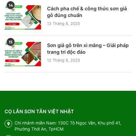
14
Cách pha chế & công thức sơn giả
gỗ đúng chuẩn
13 Tháng 8, 2025
15
Sơn giả gỗ trên xi măng – Giải pháp
trang trí độc đáo
12 Tháng 8, 2025
CỌ LĂN SƠN TÂN VIỆT NHẬT
Chi nhánh miền Nam: 130C Tô Ngọc Vân, Khu phố 41,
Phường Thới An, TpHCM