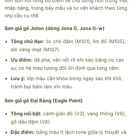
tính sơn với từng ưu điểm sẽ chủ động hơn trong việc
nhập hàng, trưng bày mẫu và tư vấn khách theo từng
nhu cầu cụ thể.
Sơn giả gỗ Joton (dòng Jona G, Jona G-w)
Tông chủ đạo:
óc chó đậm (M101), lim đỏ (M105),
sồi vàng nhạt (M107).
Ưu điểm:
dễ pha, vân nổi rõ khi kéo bằng cọ cao
su; có hệ màu tương đối ổn định qua từng năm.
Lưu ý:
lớp màu cần khóa bóng ngay sau khi khô,
tránh bụi bám làm xỉn màu.
Sơn giả gỗ Đại Bàng (Eagle Paint)
Tông nổi bật:
cánh gián đỏ (V3), vàng thông (V6),
gỗ dầu đậm (V8).
Đặc điểm:
bảng màu ít lệch tone giữa lý thuyết và