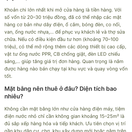
Khoản chi lớn nhất khi mở cửa hàng là tiền hàng. Với
số vốn từ 20–30 triệu đồng, đã có thể nhập các mặt
hàng cơ bản như dây điện, ổ cắm, bóng đèn, co nối,
van, ống nước nhựa,… để phục vụ khách lẻ và thợ sửa
chữa. Nếu có điều kiện đầu tư hơn (khoảng 70–100
triệu), có thể mở rộng thêm các dòng thiết bị cao cấp,
vật tư ống nước PPR, CB chống giật, đèn LED chiếu
sáng,… giúp tăng giá trị đơn hàng. Quan trọng là nắm
được hàng nào bán chạy tại khu vực và quay vòng vốn
tốt.
Mặt bằng nên thuê ở đâu? Diện tích bao
nhiêu?
Không cần mặt bằng lớn như cửa hàng điện máy, tiệm
điện nước nhỏ chỉ cần không gian khoảng 15–25m² là
đủ sắp xếp hàng hóa và tiếp khách. Ưu tiên chọn vị trí
gần khu dân cư, chợ, khu xây dựng mới hoặc nằm trên