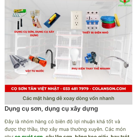
Các mặt hàng dễ xoay dòng vốn nhanh
Dụng cụ sơn, dụng cụ xây dựng
Đây là nhóm hàng có biên độ lợi nhuận khá tốt và
được thợ thầu, thợ xây mua thường xuyên. Các món
như
cọ quét sơn
,
cây lăn sơn
,
băng keo giấy
,
bay trét
,